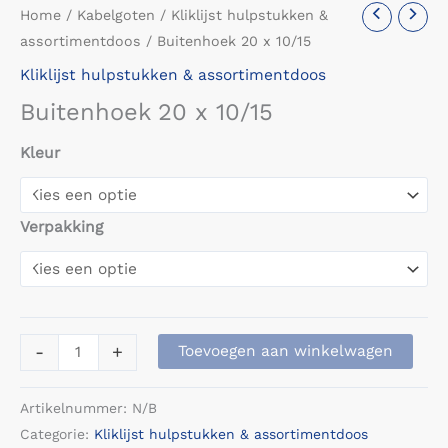
Home
/
Kabelgoten
/
Kliklijst hulpstukken &
assortimentdoos
/ Buitenhoek 20 x 10/15
Kliklijst hulpstukken & assortimentdoos
Buitenhoek 20 x 10/15
Kleur
Verpakking
Buitenhoek
-
+
Toevoegen aan winkelwagen
20
x
Artikelnummer:
N/B
10/15
Categorie:
Kliklijst hulpstukken & assortimentdoos