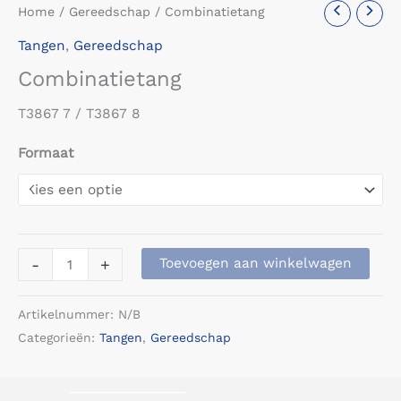
Home
/
Gereedschap
/ Combinatietang
Tangen
,
Gereedschap
Combinatietang
T3867 7 / T3867 8
Formaat
Combinatietang
-
+
Toevoegen aan winkelwagen
aantal
Artikelnummer:
N/B
Categorieën:
Tangen
,
Gereedschap