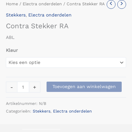
Home
/
Electra onderdelen
/ Contra Stekker RA
Stekkers
,
Electra onderdelen
Contra Stekker RA
ABL
Kleur
Contra
-
+
Toevoegen aan winkelwagen
Stekker
RA
Artikelnummer:
N/B
aantal
Categorieën:
Stekkers
,
Electra onderdelen