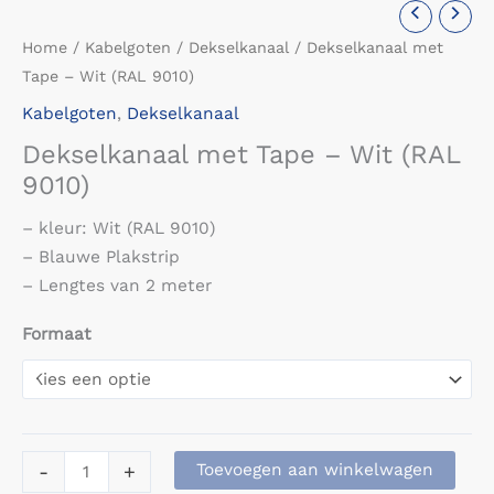
Home
/
Kabelgoten
/
Dekselkanaal
/ Dekselkanaal met
Tape – Wit (RAL 9010)
Kabelgoten
,
Dekselkanaal
Dekselkanaal met Tape – Wit (RAL
9010)
– kleur: Wit (RAL 9010)
– Blauwe Plakstrip
– Lengtes van 2 meter
Formaat
Dekselkanaal
-
+
Toevoegen aan winkelwagen
met