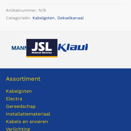
Tape
Artikelnummer:
N/B
-
Categorieën:
Kabelgoten
,
Dekselkanaal
Wit
(RAL
9010)
aantal
Assortiment
Kabelgoten
Electra
Gereedschap
Installatiemateriaal
Kabels en snoeren
Verlichting