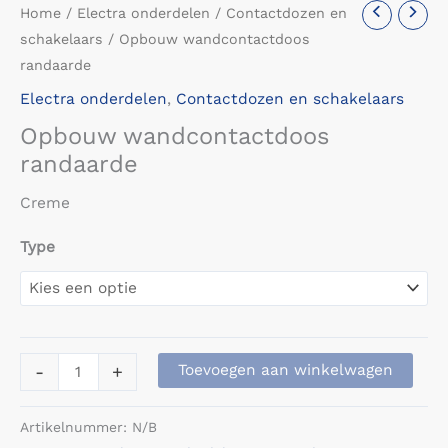
Home
/
Electra onderdelen
/
Contactdozen en
schakelaars
/ Opbouw wandcontactdoos
randaarde
Electra onderdelen
,
Contactdozen en schakelaars
Opbouw wandcontactdoos
randaarde
Creme
Type
Opbouw
-
+
Toevoegen aan winkelwagen
wandcontactdoos
randaarde
Artikelnummer:
N/B
aantal