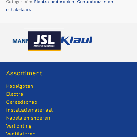
Categorieën:
Electra onderdelen
,
Contactdozen en
schakelaars
Assortiment
Kabelgoten
Electra
Gereedschap
Installatiemateriaal
Kabels en snoeren
Verlichting
Ventilatoren