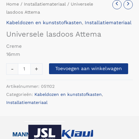
Home
/
Installatiemateriaal
/ Universele
lasdoos Attema
Kabeldozen en kunststofkasten
,
Installatiemateriaal
Universele lasdoos Attema
Creme
16mm
Universele
-
+
Toevoegen aan winkelwagen
lasdoos
Attema
Artikelnummer:
051102
aantal
Categorieën:
Kabeldozen en kunststofkasten
,
Installatiemateriaal